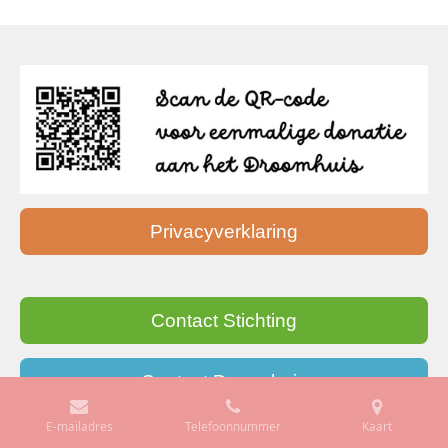
Privacyverklaring
Contact Stichting
Contact Droomhuis
E-mailadres
Telefoonnummer
Kaart