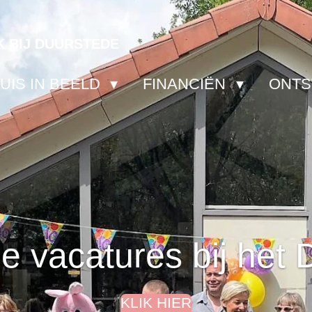
K BIJ DUURSTEDE
IS IN BEELD
FINANCIËN
ONT
ie vacatures bij het 
KLIK HIER