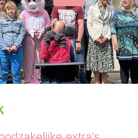
k
noodzakelijke extra’s