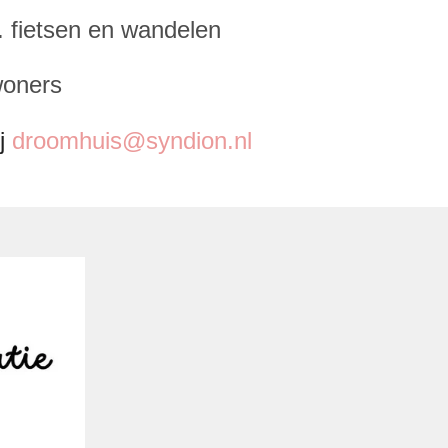
 fietsen en wandelen
woners
ij
droomhuis@syndion.nl