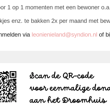
or 1 op 1 momenten met een bewoner o.a.
kjes enz. te bakken 2x per maand met be
anmelden via
leonienieland@syndion.nl
of b