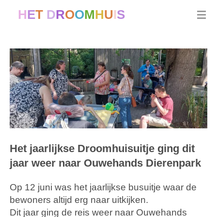
Ga
H
E
T
D
R
O
O
M
H
U
I
S
WIJK BIJ DUURSTEDE
direct
naar
de
hoofdinhoud
Het jaarlijkse Droomhuisuitje ging dit
jaar weer naar Ouwehands Dierenpark
Op 12 juni was het jaarlijkse busuitje waar de
bewoners altijd erg naar uitkijken.
Dit jaar ging de reis weer naar Ouwehands